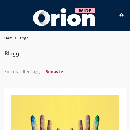
Hem
Blogg
Blogg
Sortera efter tagg:
Senaste