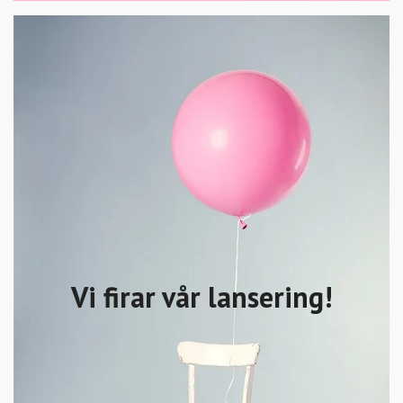
Vi firar vår lansering!