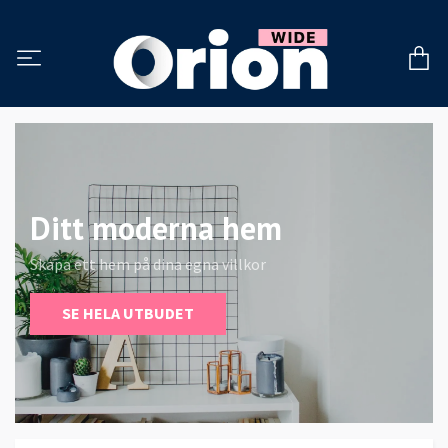
Ditt moderna hem
Skapa ett hem på dina egna villkor
SE HELA UTBUDET