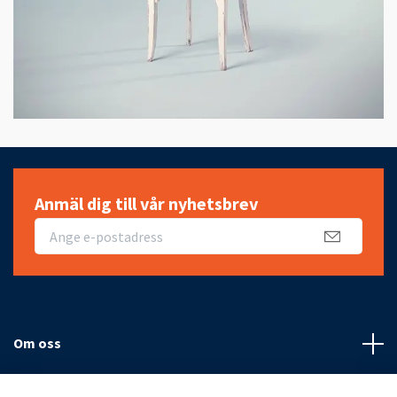
Anmäl dig till vår nyhetsbrev
Om oss
Fotmeny